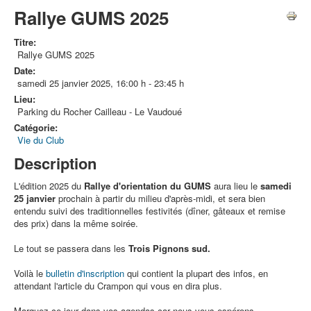
Rallye GUMS 2025
Titre:
Rallye GUMS 2025
Date:
samedi 25 janvier 2025
,
16:00 h
-
23:45 h
Lieu:
Parking du Rocher Cailleau - Le Vaudoué
Catégorie:
Vie du Club
Description
L'édition 2025 du
Rallye d'orientation du GUMS
aura lieu le
samedi
25 janvier
prochain à partir du milieu d'après-midi, et sera bien
entendu suivi des traditionnelles festivités (dîner, gâteaux et remise
des prix) dans la même soirée.
Le tout se passera dans les
Trois Pignons sud.
Voilà le
bulletin d'inscription
qui contient la plupart des infos, en
attendant l'article du Crampon qui vous en dira plus.
Marquez ce jour dans vos agendas car nous vous espérons