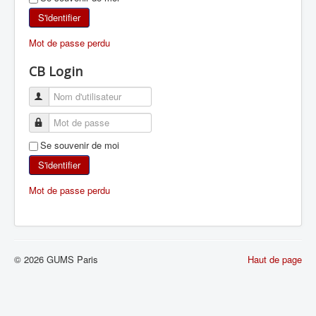
SKI DE RANDONNÉE
S'identifier
Mot de passe perdu
RANDONNÉE PÉDESTRE
CB Login
RANDONNÉE SPORTIVE
Se souvenir de moi
S'identifier
Mot de passe perdu
© 2026 GUMS Paris
Haut de page