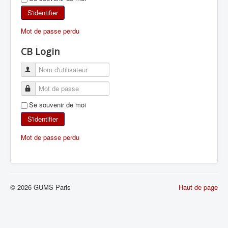
SKI DE RANDONNÉE
S'identifier
Mot de passe perdu
RANDONNÉE PÉDESTRE
CB Login
RANDONNÉE SPORTIVE
Se souvenir de moi
S'identifier
Mot de passe perdu
© 2026 GUMS Paris
Haut de page