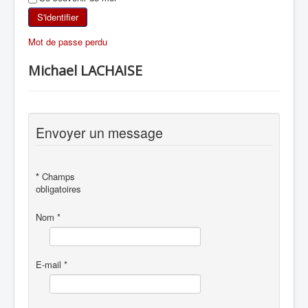
SKI DE RANDONNÉE
S'identifier
Mot de passe perdu
RANDONNÉE PÉDESTRE
Michael LACHAISE
RANDONNÉE SPORTIVE
Envoyer un message
*
Champs
obligatoires
Nom
*
E-mail
*