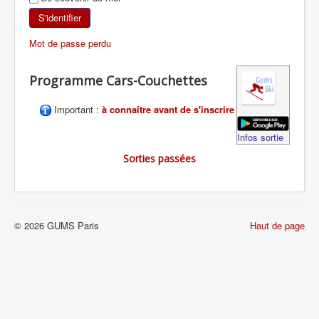
SKI DE RANDONNÉE
S'identifier
Mot de passe perdu
RANDONNÉE PÉDESTRE
Programme Cars-Couchettes
RANDONNÉE SPORTIVE
Important :
à connaître avant de s'inscrire
Infos sortie
Sorties passées
© 2026 GUMS Paris
Haut de page