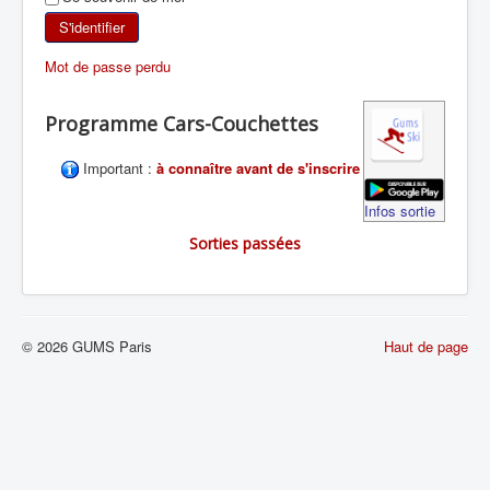
SKI DE RANDONNÉE
S'identifier
Mot de passe perdu
RANDONNÉE PÉDESTRE
Programme Cars-Couchettes
RANDONNÉE SPORTIVE
Important :
à connaître avant de s'inscrire
Infos sortie
Sorties passées
© 2026 GUMS Paris
Haut de page