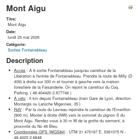
Mont Aigu
Titre:
Mont Aigu
Date:
lundi 25 mai 2026
Catégorie:
Sorties Fontainebleau
Description
Accès
: A 6 sortie Fontainebleau jusqu'au carrefour de la
Libération à l'entrée de Fontainebleau. Prendre la route de Milly (D
409) à droite sur 300 m et tourner à gauche vers la maison
forestière de la Faisanderie. On rejoint le carrefour du Coq.
Parking. ( 48.404420 2.677746 )
A vélo
: 5 km depuis Fontainebleau (train Gare de Lyon, direction
Montargis ou Laroche Migennes, 35’)
RdV
: Par la route du Levreau rejoindre le carrefour de l'Emerillon
(900 m). Monter à droite (NW) vers le sommet du pignon S du
Mont Aigu. Rendez-vous à 30 m W de la grotte du serment, à
proximité du No 46 Bleu.
Coordonnées GPS (WGS84)
: UTM 31 475197 E, 5361075 N -
48.4023 2.6648