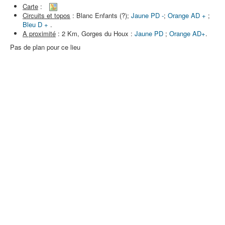
Carte
:
Circuits et topos
: Blanc Enfants (?);
Jaune PD -
;
Orange AD +
;
Bleu D +
.
A proximité
: 2 Km, Gorges du Houx :
Jaune PD
;
Orange AD+
.
Pas de plan pour ce lieu