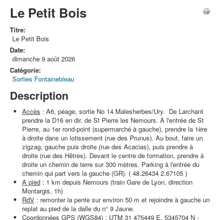
Le Petit Bois
Titre:
Le Petit Bois
Date:
dimanche 9 août 2026
Catégorie:
Sorties Fontainebleau
Description
Accès
: A6, péage, sortie No 14 Malesherbes/Ury. De Larchant
prendre la D16 en dir. de St Pierre les Nemours. À l'entrée de St
Pierre, au 1er rond-point (supermarché à gauche), prendre la 1ère
à droite dans un lotissement (rue des Prunus). Au bout, faire un
zigzag, gauche puis droite (rue des Acacias), puis prendre à
droite (rue des Hêtres). Devant le centre de formation, prendre à
droite un chemin de terre sur 300 mètres. Parking à l'entrée du
chemin qui part vers la gauche (GR). ( 48.26434 2.67105 )
A pied
: 1 km depuis Nemours (train Gare de Lyon, direction
Montargis, 1h)
RdV
: remonter la pente sur environ 50 m et rejoindre à gauche un
replat au pied de la dalle du n° 9 Jaune.
Coordonnées GPS (WGS84)
: UTM 31 475449 E, 5345704 N -