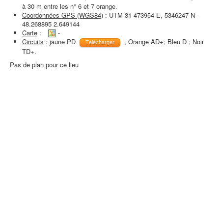
à 30 m entre les n° 6 et 7 orange.
Coordonnées GPS (WGS84)
: UTM 31 473954 E, 5346247 N -
48.268895 2.649144
Carte
:
-
Circuits
: jaune PD
; Orange AD+; Bleu D ; Noir
Télécharger
TD+.
Pas de plan pour ce lieu