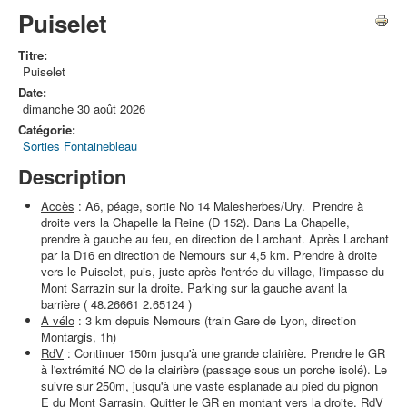
Puiselet
Titre:
Puiselet
Date:
dimanche 30 août 2026
Catégorie:
Sorties Fontainebleau
Description
Accès
: A6, péage, sortie No 14 Malesherbes/Ury. Prendre à
droite vers la Chapelle la Reine (D 152). Dans La Chapelle,
prendre à gauche au feu, en direction de Larchant. Après Larchant
par la D16 en direction de Nemours sur 4,5 km. Prendre à droite
vers le Puiselet, puis, juste après l'entrée du village, l'impasse du
Mont Sarrazin sur la droite. Parking sur la gauche avant la
barrière ( 48.26661 2.65124 )
A vélo
: 3 km depuis Nemours (train Gare de Lyon, direction
Montargis, 1h)
RdV
: Continuer 150m jusqu'à une grande clairière. Prendre le GR
à l'extrémité NO de la clairière (passage sous un porche isolé). Le
suivre sur 250m, jusqu'à une vaste esplanade au pied du pignon
E du Mont Sarrasin. Quitter le GR en montant vers la droite, RdV