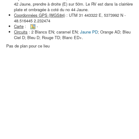
42 Jaune, prendre à droite (E) sur 50m. Le RV est dans la clairière
plate et ombragée à coté du no 44 Jaune.
Coordonnées GPS (WGS84)
: UTM 31 443322 E, 5373992 N -
48.516445 2.232474
Carte
:
-
Circuits
: 2 Blancs EN; caramel EN;
Jaune PD
; Orange AD; Bleu
Ciel D; Bleu D; Rouge TD; Blanc ED+.
Pas de plan pour ce lieu