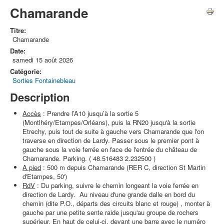
Chamarande
Titre:
Chamarande
Date:
samedi 15 août 2026
Catégorie:
Sorties Fontainebleau
Description
Accès
: Prendre l’A10 jusqu’à la sortie 5
(Montlhéry/Etampes/Orléans), puis la RN20 jusqu'à la sortie
Etrechy, puis tout de suite à gauche vers Chamarande que l'on
traverse en direction de Lardy. Passer sous le premier pont à
gauche sous la voie ferrée en face de l'entrée du château de
Chamarande. Parking. ( 48.516483 2.232500 )
A pied
: 500 m depuis Chamarande (RER C, direction St Martin
d'Etampes, 50')
RdV
: Du parking, suivre le chemin longeant la voie ferrée en
direction de Lardy. Au niveau d'une grande dalle en bord du
chemin (dite P.O., départs des circuits blanc et rouge) , monter à
gauche par une petite sente raide jusqu'au groupe de rochers
supérieur. En haut de celui-ci, devant une barre avec le numéro