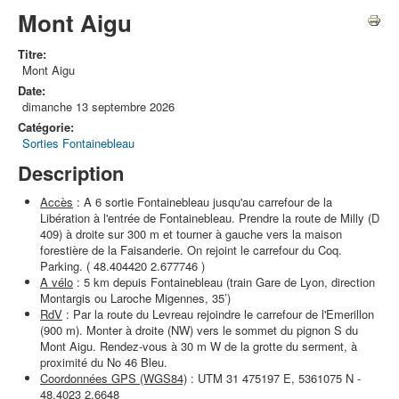
Mont Aigu
Titre:
Mont Aigu
Date:
dimanche 13 septembre 2026
Catégorie:
Sorties Fontainebleau
Description
Accès
: A 6 sortie Fontainebleau jusqu'au carrefour de la
Libération à l'entrée de Fontainebleau. Prendre la route de Milly (D
409) à droite sur 300 m et tourner à gauche vers la maison
forestière de la Faisanderie. On rejoint le carrefour du Coq.
Parking. ( 48.404420 2.677746 )
A vélo
: 5 km depuis Fontainebleau (train Gare de Lyon, direction
Montargis ou Laroche Migennes, 35’)
RdV
: Par la route du Levreau rejoindre le carrefour de l'Emerillon
(900 m). Monter à droite (NW) vers le sommet du pignon S du
Mont Aigu. Rendez-vous à 30 m W de la grotte du serment, à
proximité du No 46 Bleu.
Coordonnées GPS (WGS84)
: UTM 31 475197 E, 5361075 N -
48.4023 2.6648