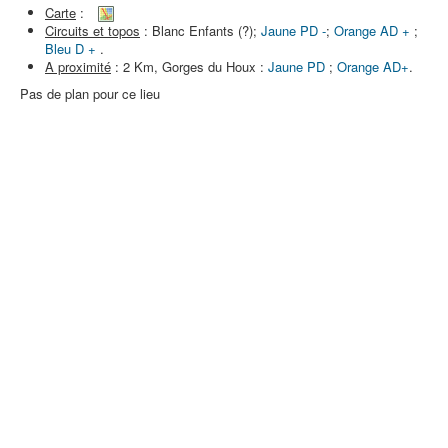
Carte
:
Circuits et topos
: Blanc Enfants (?);
Jaune PD -
;
Orange AD +
;
Bleu D +
.
A proximité
: 2 Km, Gorges du Houx :
Jaune PD
;
Orange AD+
.
Pas de plan pour ce lieu