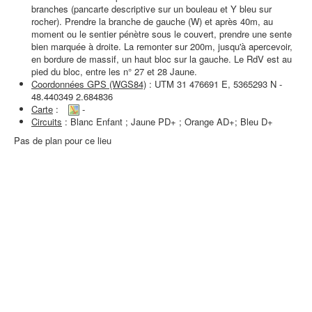
branches (pancarte descriptive sur un bouleau et Y bleu sur
rocher). Prendre la branche de gauche (W) et après 40m, au
moment ou le sentier pénètre sous le couvert, prendre une sente
bien marquée à droite. La remonter sur 200m, jusqu'à apercevoir,
en bordure de massif, un haut bloc sur la gauche. Le RdV est au
pied du bloc, entre les n° 27 et 28 Jaune.
Coordonnées GPS (WGS84)
: UTM 31 476691 E, 5365293 N -
48.440349 2.684836
Carte
:
-
Circuits
: Blanc Enfant ; Jaune PD+ ; Orange AD+; Bleu D+
Pas de plan pour ce lieu