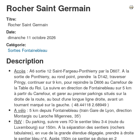
Rocher Saint Germain
Titre:
Rocher Saint Germain
Date:
dimanche 11 octobre 2026
Catégorie:
Sorties Fontainebleau
Description
Accès
: A6 sortie 12 Saint-Fargeau-Ponthierry par la D607. A la
sortie de Ponthierry, au rond point, prendre la D142, traverser
Pringy, continuer sur 9 km, pour rejoindre la D606 au Carrefour de
la Table du Roi. La suivre en direction de Fontainebleau sur 5 km
à partir du Carrefour, et garer au premier parkings situés sur la
droite de la route, au bout d'une longue ligne droite, avant un
tournant marqué sur la gauche. ( 48.44118 2.68949 )
A vélo
: 5 km depuis Fontainebleau (train Gare de Lyon, direction
Montargis ou Laroche Migennes, 35')
RdV
: Du parking, suivre vers l'O le sentier bleu 3-4 (route du
Luxembourg) sur 150m. A la séparation des sentiers (rochers
tabulaires), en vue de la grande étendue dégagée, prendre à droite
le sentier bleu n°4. Après 150m ce sentier se divise en 2