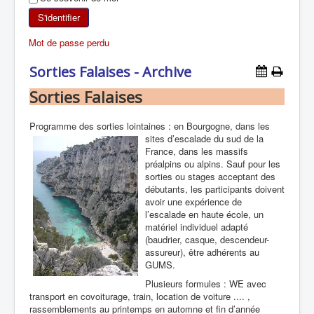
SKI DE RANDONNÉE
S'identifier
Mot de passe perdu
RANDONNÉE PÉDESTRE
Sorties Falaises - Archive
RANDONNÉE SPORTIVE
Sorties Falaises
Programme des sorties lointaines : en Bourgogne, dans les
sites d’escalade du sud de
la
France, dans les massifs
préalpins ou alpins. Sauf pour les
sorties ou stages acceptant des
débutants, les participants doivent
avoir une expérience de
l’escalade en haute école, un
matériel individuel adapté
(baudrier, casque, descendeur-
assureur), être adhérents au
GUMS.
Plusieurs formules : WE avec
transport en covoiturage, train, location de voiture .... ,
rassemblements au printemps en automne et fin d’année