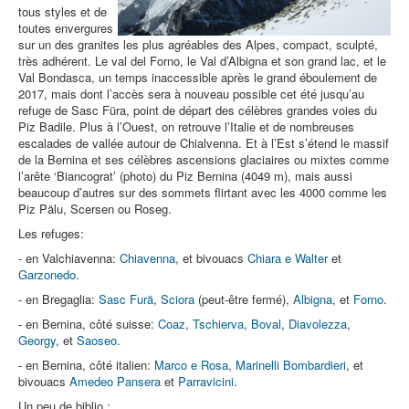
tous styles et de
toutes envergures
sur un des granites les plus agréables des Alpes, compact, sculpté,
très adhérent. Le val del Forno, le Val d’Albigna et son grand lac, et le
Val Bondasca, un temps inaccessible après le grand éboulement de
2017, mais dont l’accès sera à nouveau possible cet été jusqu’au
refuge de Sasc Füra, point de départ des célèbres grandes voies du
Piz Badile. Plus à l’Ouest, on retrouve l’Italie et de nombreuses
escalades de vallée autour de Chialvenna. Et à l’Est s’étend le massif
de la Bernina et ses célèbres ascensions glaciaires ou mixtes comme
l’arête ‘Biancograt’ (photo) du Piz Bernina (4049 m), mais aussi
beaucoup d’autres sur des sommets flirtant avec les 4000 comme les
Piz Pälu, Scersen ou Roseg.
Les refuges:
- en Valchiavenna:
Chiavenna
, et bivouacs
Chiara e Walter
et
Garzonedo
.
- en Bregaglia:
Sasc Furä
,
Sciora
(peut-être fermé),
Albigna
, et
Forno
.
- en Bernina, côté suisse:
Coaz
,
Tschierva
,
Boval
,
Diavolezza
,
Georgy
, et
Saoseo
.
- en Bernina, côté italien:
Marco e Rosa
,
Marinelli Bombardieri
, et
bivouacs
Amedeo Pansera
et
Parravicini
.
Un peu de biblio :