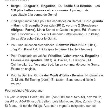
Bergell - Disgrazia - Engadine - Du Badile à la Bernina - Les
100 plus belles courses et randonnées.
Epuisé, mais
consultable à la perma du Gums!
L’indispensable bible pour les escalades du Bergell :
Solo granito
– Masino Bregaglia Disgrazia (2015), volume 2 (Bondasca -
Albigna - Forno)
. Mario Sertori et Guido Lisignoli, Ed. Versante
Sud. Disponible « Au Vieux Campeur » (30€ environ). En italien.
Un ex déjà acheté pour le Gums.
Pour une sélection d’escalades:
Schweiz Plaisir Süd
(2011).
Jürg Von Kanel Ed. Filidor (pas forcément facile à trouver).
Pour l’escalade en vallée:
Valtellina, Valchiavenna, Engadina -
Falesie e vie sportive
(2011). A. Pavan, G. Lisisgnoli, M.
Quintavalla. Ed. Versante Sud. Un ex commandé pour le Gums.
Existe en anglais.
Pour la Bernina:
Guida dei Monti d'Italia - Bernina
. N. Canetta e
G. Miotti. Ed Touring (2006). En italien. Sans doute difficile à
trouver!
Pour rejoindre Vicosoprano:
En voiture depuis Paris : 800 km (dont 600 sur autoroute), environ 9h,
par A5 ou A6/A36 jusqu’à Belfort, puis Mulhouse, Bâle, Zurich, Chur,
St Moritz, et col de Maloja. Attention : vignette obligatoire sur les