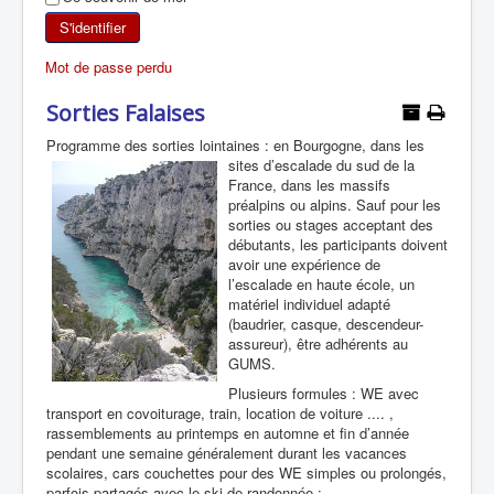
SKI DE RANDONNÉE
S'identifier
Mot de passe perdu
RANDONNÉE PÉDESTRE
Sorties Falaises
RANDONNÉE SPORTIVE
Programme des sorties lointaines : en Bourgogne, dans les
sites d’escalade du sud de
la
France, dans les massifs
préalpins ou alpins. Sauf pour les
sorties ou stages acceptant des
débutants, les participants doivent
avoir une expérience de
l’escalade en haute école, un
matériel individuel adapté
(baudrier, casque, descendeur-
assureur), être adhérents au
GUMS.
Plusieurs formules : WE avec
transport en covoiturage, train, location de voiture .... ,
rassemblements au printemps en automne et fin d’année
pendant une semaine généralement durant les vacances
scolaires, cars couchettes pour des WE simples ou prolongés,
parfois partagés avec le ski de randonnée :