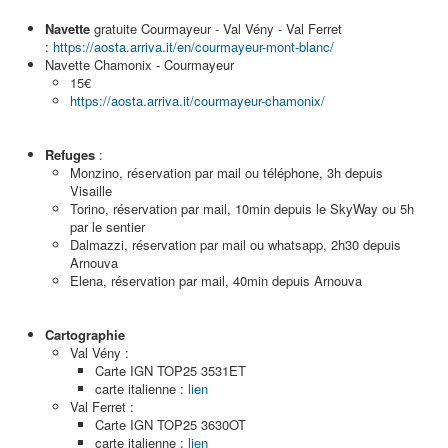
Navette
gratuite Courmayeur - Val Vény - Val Ferret
:
https://aosta.arriva.it/en/courmayeur-mont-blanc/
Navette Chamonix - Courmayeur
15€
https://aosta.arriva.it/courmayeur-chamonix/
Refuges
:
Monzino, réservation par mail ou téléphone, 3h depuis
Visaille
Torino, réservation par mail, 10min depuis le SkyWay ou 5h
par le sentier
Dalmazzi, réservation par mail ou whatsapp, 2h30 depuis
Arnouva
Elena, réservation par mail, 40min depuis Arnouva
Cartographie
Val Vény :
Carte IGN TOP25 3531ET
carte italienne :
lien
Val Ferret :
Carte IGN TOP25 3630OT
carte italienne :
lien