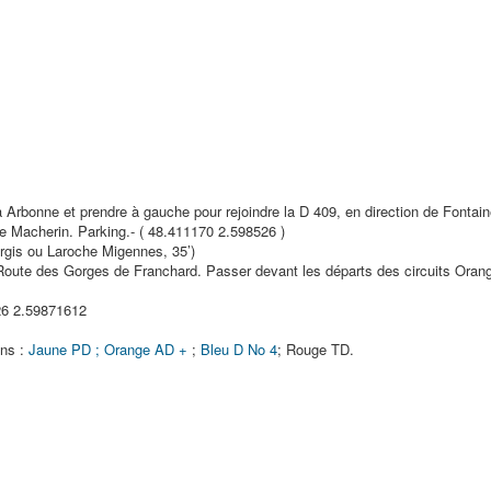
à Arbonne et prendre à gauche pour rejoindre la D 409, en direction de Fontai
de Macherin. Parking.- ( 48.411170 2.598526 )
rgis ou Laroche Migennes, 35’)
 Route des Gorges de Franchard. Passer devant les départs des circuits Orang
26 2.59871612
ons :
Jaune PD ; Orange AD +
;
Bleu D No 4
; Rouge TD.