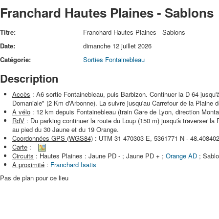
Franchard Hautes Plaines - Sablons
Titre:
Franchard Hautes Plaines - Sablons
Date:
dimanche 12 juillet 2026
Catégorie:
Sorties Fontainebleau
Description
Accès
: A6 sortie Fontainebleau, puis Barbizon. Continuer la D 64 jusqu'
Domaniale" (2 Km d'Arbonne). La suivre jusqu'au Carrefour de la Plaine 
A vélo
: 12 km depuis Fontainebleau (train Gare de Lyon, direction Monta
RdV
: Du parking continuer la route du Loup (150 m) jusqu'à traverser la
au pied du 30 Jaune et du 19 Orange.
Coordonnées GPS (WGS84)
: UTM 31 470303 E, 5361771 N - 48.40840
Carte
:
Circuits
: Hautes Plaines : Jaune PD - ; Jaune PD + ;
Orange AD
; Sabl
A proximité
:
Franchard Isatis
Pas de plan pour ce lieu