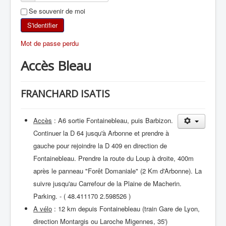
Se souvenir de moi
SKI DE RANDONNÉE
S'identifier
RANDONNÉE PÉDESTRE
Mot de passe perdu
Accès Bleau
RANDONNÉE SPORTIVE
FRANCHARD ISATIS
Accès
: A6 sortie Fontainebleau, puis Barbizon.
Continuer la D 64 jusqu'à Arbonne et prendre à
gauche pour rejoindre la D 409 en direction de
Fontainebleau. Prendre la route du Loup à droite, 400m
après le panneau "Forêt Domaniale" (2 Km d'Arbonne). La
suivre jusqu'au Carrefour de la Plaine de Macherin.
Parking. - ( 48.411170 2.598526 )
A vélo
: 12 km depuis Fontainebleau (train Gare de Lyon,
direction Montargis ou Laroche Migennes, 35')