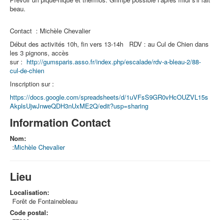
beau.
Contact : Michèle Chevalier
Début des activités 10h, fin vers 13-14h RDV : au Cul de Chien dans
les 3 pignons, accès
sur :
http://gumsparis.asso.fr/index.php/escalade/rdv-a-bleau-2/88-
cul-de-chien
Inscription sur :
https://docs.google.com/spreadsheets/d/1uVFsS9GR0vHcOUZVL15s
AkplsUjwJnweQDH3nUxME2Q/edit?usp=sharing
Information Contact
Nom:
:
Michèle Chevalier
Lieu
Localisation:
Forêt de Fontainebleau
Code postal: