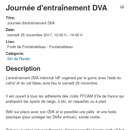
Journée d'entraînement DVA
Titre:
Journée d'entraînement DVA
Date:
samedi 25 novembre 2017
,
10:00 h
-
14:00 h
Lieu:
Forêt de Fontainebleau - Fontainebleau
Catégorie:
Ski de Rando
Description
L’entraînement DVA interclub IdF organisé par le gums avec l'aide du
cafrsf et du caf bleau aura lieu le samedi 25 novembre.
Il est ouvert à tous les adhérents des clubs FFCAM d’île de france qui
pratiquent les sports de neige, à ski, en raquettes ou à pied.
RdV sur place avec son DVA et si possible une pelle et une boite
plastique (pour protéger les DVAs enfouis), sonde inutile.
Prévoir un pique-nique et thermos. Grimpe possible l’après midi s'il fait