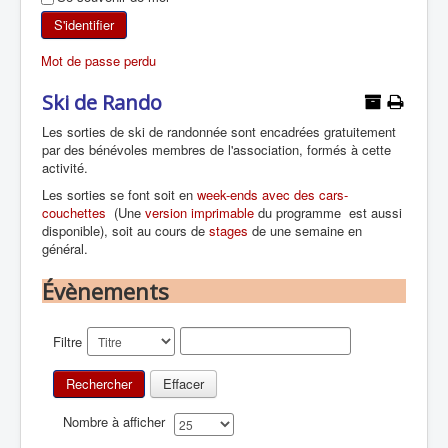
SKI DE RANDONNÉE
S'identifier
Mot de passe perdu
RANDONNÉE PÉDESTRE
Ski de Rando
RANDONNÉE SPORTIVE
Les sorties de ski de randonnée sont encadrées gratuitement
par des bénévoles membres de l'association, formés à cette
activité.
Les sorties se font soit en
week-ends avec des cars-
couchettes
(Une
version imprimable
du programme est aussi
disponible), soit au cours de
stages
de une semaine en
général.
Évènements
Filtre
Rechercher
Effacer
Nombre à afficher