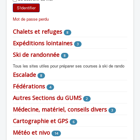
SKI DE RANDONNÉE
S'identifier
Mot de passe perdu
RANDONNÉE PÉDESTRE
Chalets et refuges
8
RANDONNÉE SPORTIVE
Expéditions lointaines
3
Ski de randonnée
8
Tous les sites utiles pour préparer ses courses à ski de rando
Escalade
8
Fédérations
4
Autres Sections du GUMS
2
Médecine, matériel, conseils divers
3
Cartographie et GPS
6
Météo et nivo
14