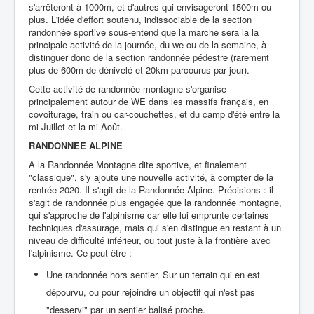
s'arrêteront à 1000m, et d'autres qui envisageront 1500m ou
plus. L'idée d'effort soutenu, indissociable de la section
randonnée sportive sous-entend que la marche sera la la
principale activité de la journée, du we ou de la semaine, à
distinguer donc de la section randonnée pédestre (rarement
plus de 600m de dénivelé et 20km parcourus par jour).
Cette activité de randonnée montagne s'organise
principalement autour de WE dans les massifs français, en
covoiturage, train ou car-couchettes, et du camp d'été entre la
mi-Juillet et la mi-Août.
RANDONNEE ALPINE
A la Randonnée Montagne dite sportive, et finalement
"classique", s'y ajoute une nouvelle activité, à compter de la
rentrée 2020. Il s'agit de la Randonnée Alpine. Précisions : il
s'agit de randonnée plus engagée que la randonnée montagne,
qui s'approche de l'alpinisme car elle lui emprunte certaines
techniques d'assurage, mais qui s'en distingue en restant à un
niveau de difficulté inférieur, ou tout juste à la frontière avec
l'alpinisme. Ce peut être :
Une randonnée hors sentier. Sur un terrain qui en est
dépourvu, ou pour rejoindre un objectif qui n'est pas
"desservi" par un sentier balisé proche.