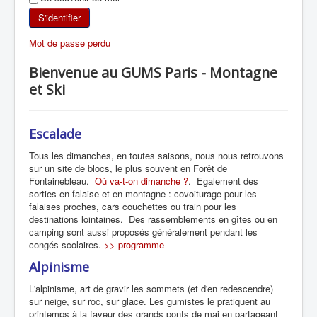
SKI DE RANDONNÉE
S'identifier
Mot de passe perdu
RANDONNÉE PÉDESTRE
Bienvenue au GUMS Paris - Montagne
RANDONNÉE SPORTIVE
et Ski
Escalade
Tous les dimanches, en toutes saisons, nous nous retrouvons
sur un site de blocs, le plus souvent en Forêt de
Fontainebleau.
Où va-t-on dimanche ?
. Egalement des
sorties en falaise et en montagne : covoiturage pour les
falaises proches, cars couchettes ou train pour les
destinations lointaines. Des rassemblements en gîtes ou en
camping sont aussi proposés généralement pendant les
congés scolaires.
>> programme
Alpinisme
L'alpinisme, art de gravir les sommets (et d'en redescendre)
sur neige, sur roc, sur glace. Les gumistes le pratiquent au
printemps à la faveur des grands ponts de mai en partageant