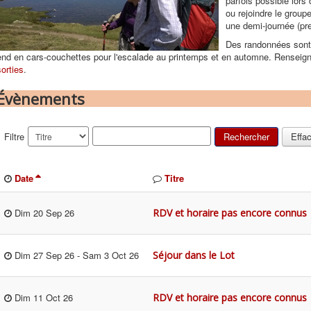
parfois possible lors
ou rejoindre le group
une demi-journée (pre
Des randonnées sont 
end en cars-couchettes pour l'escalade au printemps et en automne. Rensei
sorties
.
Évènements
Filtre
Rechercher
Effa
Date
Titre
RDV et horaire pas encore connus
Dim 20 Sep 26
Séjour dans le Lot
Dim 27 Sep 26
-
Sam 3 Oct 26
RDV et horaire pas encore connus
Dim 11 Oct 26