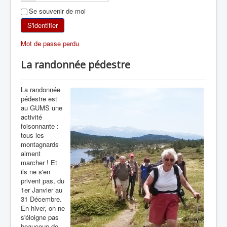
Se souvenir de moi
SKI DE RANDONNÉE
S'identifier
RANDONNÉE PÉDESTRE
Mot de passe perdu
RANDONNÉE SPORTIVE
La randonnée pédestre
La randonnée
pédestre est
au GUMS une
activité
foisonnante :
tous les
montagnards
aiment
marcher ! Et
ils ne s'en
privent pas, du
1er Janvier au
31 Décembre.
En hiver, on ne
s'éloigne pas
beaucoup de