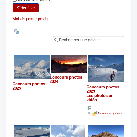
SKI DE RANDONNÉE
S'identifier
Mot de passe perdu
RANDONNÉE PÉDESTRE
RANDONNÉE SPORTIVE
Concours photos
2024
Concours photos
Concours photos
2025
2023
Les photos en
vidéo
Sous-catégories(1)