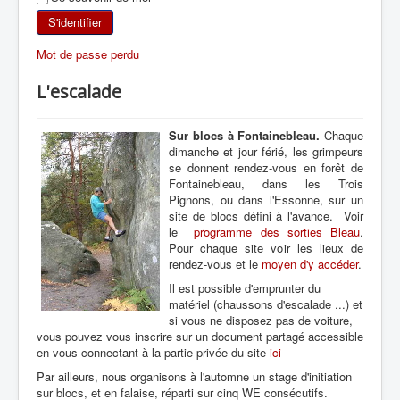
SKI DE RANDONNÉE
S'identifier
Mot de passe perdu
RANDONNÉE PÉDESTRE
L'escalade
RANDONNÉE SPORTIVE
Sur blocs à Fontainebleau.
Chaque
dimanche et jour férié, les grimpeurs
se donnent rendez-vous en forêt de
Fontainebleau, dans les Trois
Pignons, ou dans l'Essonne, sur un
site de blocs défini à l'avance. Voir
le
programme des sorties Bleau
.
Pour chaque site voir les lieux de
rendez-vous et le
moyen d'y accéder
.
Il est possible d'emprunter du
matériel (chaussons d'escalade ...) et
si vous ne disposez pas de voiture,
vous pouvez vous inscrire sur un document partagé accessible
en vous connectant à la partie privée du site
ici
Par ailleurs, nous organisons à l'automne un stage d'initiation
sur blocs, et en falaise, réparti sur cinq WE consécutifs.