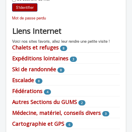
SKI DE RANDONNÉE
S'identifier
Mot de passe perdu
RANDONNÉE PÉDESTRE
Liens Internet
RANDONNÉE SPORTIVE
Voici nos sites favoris, allez leur rendre une petite visite !
Chalets et refuges
8
Expéditions lointaines
3
Ski de randonnée
8
Escalade
8
Fédérations
4
Autres Sections du GUMS
2
Médecine, matériel, conseils divers
3
Cartographie et GPS
6