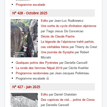
Programme escalade
N° 428 - Octobre 2025
Edito
par Jean-Luc Rudkiewicz
Une sortie du cycle d'initiation alpinisme
par Tiago Jesus Da Conceicao
Décès de Claude Pastre
La légende de l’alpinisme trahit parfois
ces véritables héros
par Thierry du Crest
Une journée de Sysiphe
par Robert
Mizrahi
Quelques potins des Pyrénées
par Danielle Canceill
La ronde des femmes Népal 2019
par Cécile Koehler
Programme randonnées
par Jean-Jacques Pelletreau
Programme escalade
N° 427 - Juin 2025
Edito
par Daniel Chatelain
Des caprices de ciel... potins de Corse
par Danielle Canceill