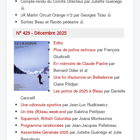
Compte-rendu du Comité Directeur par Juliette Guénégo
JA Martin Circuit Orange n°2 par Georges Tsao
Sorties Beau et Rando pédestre
N° 429 - Décembre 2025
Edito
Plus de potins estivaux
par François
Giudicelli
En mémoire de Claude Pastre
par
Bernard Odier et al
Une fin d'automne en Belledonne
par
Claire Pilidjan
Les potins de 2025 à Bleau
par Danielle
Canceill
Une véloroute sportive
par Jean-Luc Rudkiewicz
Un très (B)leau week-end
par Sabrina Petitjean
Squamish, British Columbia
par Joana Montesinos
Programme randonnées
par Jean-Jacques Pelletreau
Assemblée Générale 2025
par Juliette Guénégo et Julie
Beaudouin