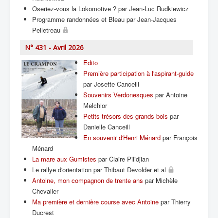
Oseriez-vous la Lokomotive ? par Jean-Luc Rudkiewicz
Programme randonnées et Bleau par Jean-Jacques
Pelletreau
N° 431 - Avril 2026
Edito
Première participation à l'aspirant-guide
par Josette Canceill
Souvenirs Verdonesques
par Antoine
Melchior
Petits trésors des grands bois
par
Danielle Canceill
En souvenir d'Henri Ménard
par François
Ménard
La mare aux Gumistes
par Claire Pilidjian
Le rallye d'orientation par Thibaut Devolder et al
Antoine, mon compagnon de trente ans
par Michèle
Chevalier
Ma première et dernière course avec Antoine
par Thierry
Ducrest