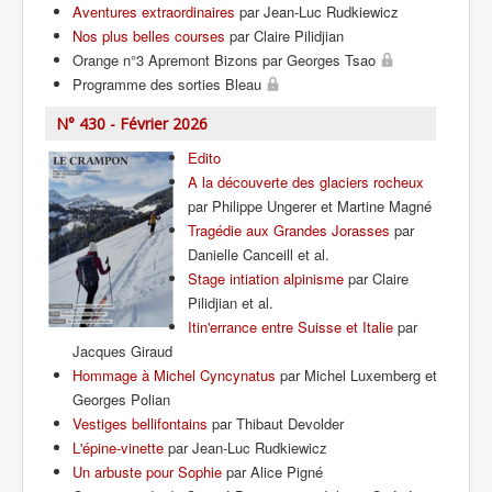
Aventures extraordinaires
par Jean-Luc Rudkiewicz
Nos plus belles courses
par Claire Pilidjian
Orange n°3 Apremont Bizons par Georges Tsao
Programme des sorties Bleau
N° 430 - Février 2026
Edito
A la découverte des glaciers rocheux
par Philippe Ungerer et Martine Magné
Tragédie aux Grandes Jorasses
par
Danielle Canceill et al.
Stage intiation alpinisme
par Claire
Pilidjian et al.
Itin'errance entre Suisse et Italie
par
Jacques Giraud
Hommage à Michel Cyncynatus
par Michel Luxemberg et
Georges Polian
Vestiges bellifontains
par Thibaut Devolder
L'épine-vinette
par Jean-Luc Rudkiewicz
Un arbuste pour Sophie
par Alice Pigné