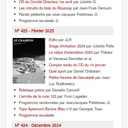
CR du Comité Directeur 1er avril
par Juliette G.
Les circuits du bois du Roussay
par Jean-Yves Derouck
Rando pédestre par Jean-Jacques Pelletreau
Programme escalade
N° 425 - Février 2025
Edito
par JLR
Stage d'initiation 2024
par Juliette Pelle
Le rallye d'orientation 2025
par Thibaut
et Vanessa Devolder et al.
Compte rendu du CD du 14 janvier
Quel sport
par Daniel Châtelain
Petite histoire de l'escalade
par Jean-
Luc Rudkiewicz
Rubrique potins
par Danielle Canceill
L'ermite de la cote 123
par Yvon Lagadec
Programme randonnées par JeanJacques Pelletreau
Topo Apremont Bizons Bleu n°2
par Georges Tsao
Programme escalade
N° 424 - Décembre 2024