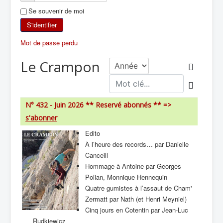
Se souvenir de moi
SKI DE RANDONNÉE
S'identifier
RANDONNÉE PÉDESTRE
Mot de passe perdu
RANDONNÉE SPORTIVE
Le Crampon
N° 432 - Juin 2026 ** Reservé abonnés **
=>
s'abonner
Edito
À l’heure des records… par Danielle
Canceill
Hommage à Antoine par Georges
Polian, Monnique Hennequin
Quatre gumistes à l’assaut de Cham'
Zermatt par Nath (et Henri Meyniel)
Cinq jours en Cotentin par Jean-Luc
Rudkiewicz