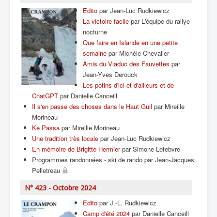
Edito
par Jean-Luc Rudkiewicz
La victoire facile
par L'équipe du rallye
nocturne
Que faire en Islande en une petite
semaine
par Michèle Chevalier
Amis du Viaduc des Fauvettes
par
Jean-Yves Derouck
Les potins d'ici et d'ailleurs et de
ChatGPT
par Danielle Canceill
Il s'en passe des choses dans le Haut Guil
par Mireille
Morineau
Ke Passa
par Mireille Morineau
Une tradition très locale
par Jean-Luc Rudkiewicz
En mémoire de Brigitte Hermier
par Simone Lefebvre
Programmes randonnées - ski de rando par Jean-Jacques
Pelletreau
N° 423 - Octobre 2024
Edito
par J.-L. Rudkiewicz
Camp d'été 2024
par Danielle Canceill