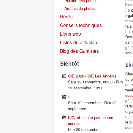
Publier mes photos
bloc
Archive de photos
Fon
Egal
Récits
mont
Conseils techniques
fala
trai
Liens web
Des 
Listes de diffusion
camp
géné
Blog des Gumistes
scol
Bientôt
Sk
Chaq
CIE 2026 - WE Les Andélys
ou e
Sam 12 septembre
,
08:00
-
Dim
de r
13 septembre
,
19:30
week
couc
/
géné
Sam 19 septembre
-
Dim 20
rare
septembre
orga
une 
RDV et horaire pas encore
le p
connus
scol
Dim 20 septembre