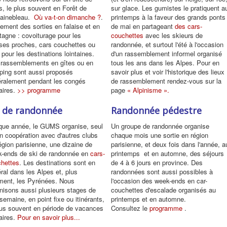
s, le plus souvent en Forêt de
sur glace. Les gumistes le pratiquent a
tainebleau.
Où va-t-on dimanche ?
.
printemps à la faveur des grands ponts
ement des sorties en falaise et en
de mai en partageant
des cars-
agne : covoiturage pour les
couchettes
avec les skieurs de
ises proches, cars couchettes ou
randonnée, et surtout l'été à l'occasion
n pour les destinations lointaines.
d'un rassemblement informel organisé
rassemblements en gîtes ou en
tous les ans dans les Alpes. Pour en
ing sont aussi proposés
savoir plus et voir l'historique des lieux
ralement pendant les congés
de rassemblement rendez-vous sur la
aires.
>> programme
page
« Alpinisme ».
i de randonnée
Randonnée pédestre
ue année, le GUMS organise, seul
Un groupe de randonnée organise
n coopération avec d'autres clubs
chaque mois une sortie en région
égion parisienne, une dizaine de
parisienne, et deux fois dans l'année, a
-ends de ski de randonnée en
cars-
printemps et en automne, des séjours
hettes
. Les destinations sont en
de 4 à 6 jours en province. Des
ral dans les Alpes et, plus
randonnées sont aussi possibles à
ment, les Pyrénées. Nous
l'occasion des week-ends en car-
nisons aussi plusieurs stages de
couchettes d'escalade organisés au
semaine, en point fixe ou itinérants,
printemps et en automne.
lus souvent en période de vacances
Consultez le
programme
.
aires.
Pour en savoir plus...