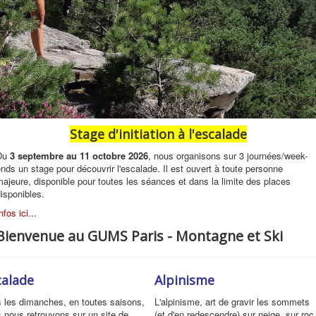
Stage d'initiation à l'escalade
Du
3 septembre au 11 octobre 2026
, nous organisons sur 3 journées/week-
nds un stage pour découvrir l'escalade. Il est ouvert à toute personne
ajeure, disponible pour toutes les séances et dans la limite des places
disponibles.
nfos ici...
Bienvenue au GUMS Paris - Montagne et Ski
calade
Alpinisme
 les dimanches, en toutes saisons,
L'alpinisme, art de gravir les sommets
 nous retrouvons sur un site de
(et d'en redescendre) sur neige, sur roc