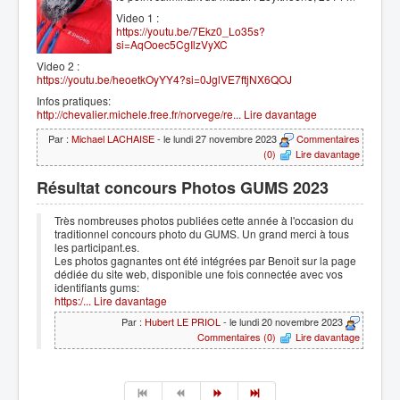
Video 1 :
https://youtu.be/7Ekz0_Lo35s?
si=AqOoec5CgIlzVyXC
Video 2 :
https://youtu.be/heoetkOyYY4?si=0JglVE7ftjNX6QOJ
Infos pratiques:
http://chevalier.michele.free.fr/norvege/re...
Lire davantage
Par :
Michael LACHAISE
- le lundi 27 novembre 2023
Commentaires
(0)
Lire davantage
Résultat concours Photos GUMS 2023
Très nombreuses photos publiées cette année à l'occasion du
traditionnel concours photo du GUMS. Un grand merci à tous
les participant.es.
Les photos gagnantes ont été intégrées par Benoit sur la page
dédiée du site web, disponible une fois connectée avec vos
identifiants gums:
https:/...
Lire davantage
Par :
Hubert LE PRIOL
- le lundi 20 novembre 2023
Commentaires (0)
Lire davantage