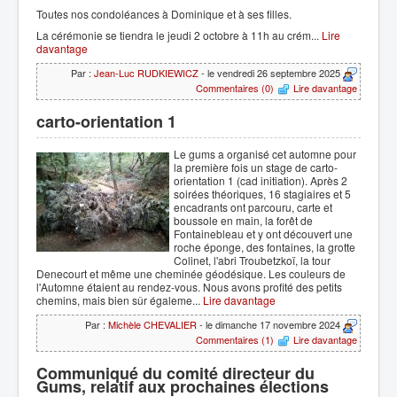
Toutes nos condoléances à Dominique et à ses filles.
La cérémonie se tiendra le jeudi 2 octobre à 11h au crém...
Lire
davantage
Par :
Jean-Luc RUDKIEWICZ
- le vendredi 26 septembre 2025
Commentaires (0)
Lire davantage
carto-orientation 1
Le gums a organisé cet automne pour
la première fois un stage de carto-
orientation 1 (cad initiation). Après 2
soirées théoriques, 16 stagiaires et 5
encadrants ont parcouru, carte et
boussole en main, la forêt de
Fontainebleau et y ont découvert une
roche éponge, des fontaines, la grotte
Colinet, l'abri Troubetzkoï, la tour
Denecourt et même une cheminée géodésique. Les couleurs de
l'Automne étaient au rendez-vous. Nous avons profité des petits
chemins, mais bien sûr égaleme...
Lire davantage
Par :
Michèle CHEVALIER
- le dimanche 17 novembre 2024
Commentaires (1)
Lire davantage
Communiqué du comité directeur du
Gums, relatif aux prochaines élections