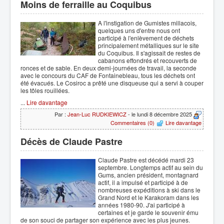
Moins de ferraille au Coquibus
A l'instigation de Gumistes millacois,
quelques uns d'entre nous ont
participé à l'enlèvement de déchets
principalement métalliques sur le site
du Coquibus. Il s'agissait de restes de
cabanons effondrés et recouverts de
ronces et de sable. En deux demi-journées de travail, la seconde
avec le concours du CAF de Fontainebleau, tous les déchets ont
été évacués. Le Cosiroc a prêté une disqueuse qui a servi à couper
les tôles rouillées.
...
Lire davantage
Par :
Jean-Luc RUDKIEWICZ
- le lundi 8 décembre 2025
Commentaires (0)
Lire davantage
Décès de Claude Pastre
Claude Pastre est décédé mardi 23
septembre. Longtemps actif au sein du
Gums, ancien président, montagnard
actif, il a impulsé et participé à de
nombreuses expéditions à ski dans le
Grand Nord et le Karakoram dans les
années 1980-90. J'ai participé à
certaines et je garde le souvenir ému
de son souci de partager son expérience avec les plus jeunes.