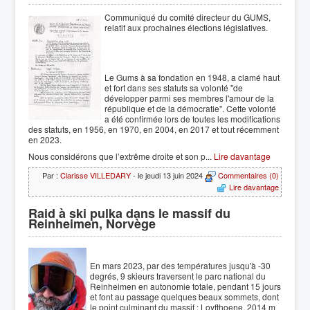
Communiqué du comité directeur du GUMS,
relatif aux prochaines élections législatives.
Le Gums à sa fondation en 1948, a clamé haut
et fort dans ses statuts sa volonté "de
développer parmi ses membres l'amour de la
république et de la démocratie". Cette volonté
a été confirmée lors de toutes les modifications
des statuts, en 1956, en 1970, en 2004, en 2017 et tout récemment
en 2023.
Nous considérons que l’extrême droite et son p...
Lire davantage
Par :
Clarisse VILLEDARY
- le jeudi 13 juin 2024
Commentaires (0)
Lire davantage
Raid à ski pulka dans le massif du
Reinheimen, Norvège
En mars 2023, par des températures jusqu'à -30
degrés, 9 skieurs traversent le parc national du
Reinheimen en autonomie totale, pendant 15 jours
et font au passage quelques beaux sommets, dont
le point culminant du massif : Loyfthoene, 2014 m