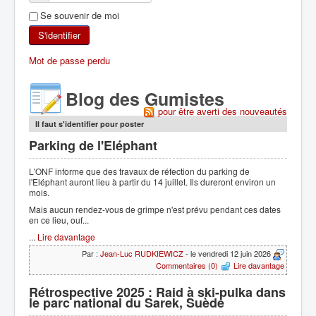
Se souvenir de moi
SKI DE RANDONNÉE
S'identifier
RANDONNÉE PÉDESTRE
Mot de passe perdu
RANDONNÉE SPORTIVE
Blog des Gumistes
pour être averti des nouveautés
Il faut s'identifier pour poster
Parking de l'Eléphant
L'ONF informe que des travaux de réfection du parking de
l'Eléphant auront lieu à partir du 14 juillet. Ils dureront environ un
mois.
Mais aucun rendez-vous de grimpe n'est prévu pendant ces dates
en ce lieu, ouf...
...
Lire davantage
Par :
Jean-Luc RUDKIEWICZ
- le vendredi 12 juin 2026
Commentaires (0)
Lire davantage
Rétrospective 2025 : Raid à ski-pulka dans
le parc national du Sarek, Suède