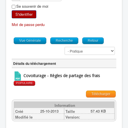
Se souvenir de moi
SKI DE RANDONNÉE
S'identifier
RANDONNÉE PÉDESTRE
Mot de passe perdu
RANDONNÉE SPORTIVE
Vue Générale
Recherche
Retour
Détails du téléchargement
Covoiturage - Règles de partage des frais
POPULAIRE
Télécharger
Information
25-10-2013
57.43 KB
Créé
Taille
Modifié le
Version: