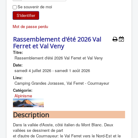
Se souvenir de moi
SKI DE RANDONNÉE
S'identifier
RANDONNÉE PÉDESTRE
Mot de passe perdu
RANDONNÉE SPORTIVE
Rassemblement d'été 2026 Val
Ferret et Val Veny
Titre:
Rassemblement d'été 2026 Val Ferret et Val Veny
Date:
samedi 4 juillet 2026
-
samedi 1 août 2026
Lieu:
Camping Grandes Jorasses, Val Ferret - Courmayeur
Catégorie:
Alpinisme
Description
Dans la vallée d'Aoste, côté italien du Mont Blanc. Deux
vallées se dessinent de part
et d'autre de Courmayeur: le Val Ferret vers le Nord-Est et le