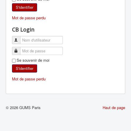
SKI DE RANDONNÉE
S'identifier
Mot de passe perdu
RANDONNÉE PÉDESTRE
CB Login
RANDONNÉE SPORTIVE
Se souvenir de moi
S'identifier
Mot de passe perdu
© 2026 GUMS Paris
Haut de page