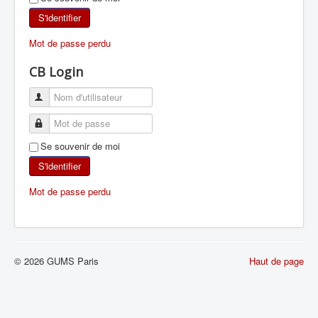
SKI DE RANDONNÉE
S'identifier
Mot de passe perdu
RANDONNÉE PÉDESTRE
CB Login
RANDONNÉE SPORTIVE
Se souvenir de moi
S'identifier
Mot de passe perdu
© 2026 GUMS Paris
Haut de page