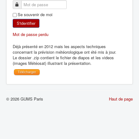
SKI DE RANDONNÉE
Se souvenir de moi
RANDONNÉE PÉDESTRE
S'identifier
Mot de passe perdu
RANDONNÉE SPORTIVE
Déjà présenté en 2012 mais les aspects techniques
concernant la prévision météorologique ont été mis à jour.
Le dossier .zip contient le fichier de diapos et les videos
(images Météosat) illustrant la présentation.
Télécharger
© 2026 GUMS Paris
Haut de page