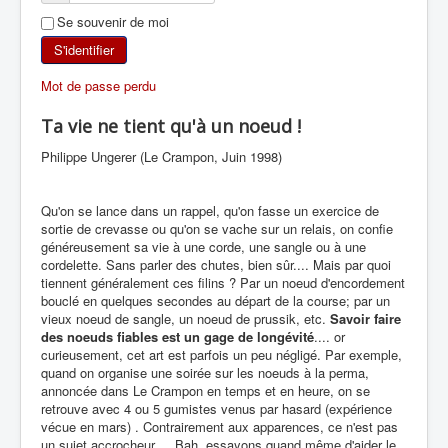
Se souvenir de moi
SKI DE RANDONNÉE
S'identifier
RANDONNÉE PÉDESTRE
Mot de passe perdu
RANDONNÉE SPORTIVE
Ta vie ne tient qu'à un noeud !
Philippe Ungerer (Le Crampon, Juin 1998)
Qu'on se lance dans un rappel, qu'on fasse un exercice de
sortie de crevasse ou qu'on se vache sur un relais, on confie
généreusement sa vie à une corde, une sangle ou à une
cordelette. Sans parler des chutes, bien sûr.... Mais par quoi
tiennent généralement ces filins ? Par un noeud d'encordement
bouclé en quelques secondes au départ de la course; par un
vieux noeud de sangle, un noeud de prussik, etc.
Savoir faire
des noeuds fiables est un gage de longévité
.... or
curieusement, cet art est parfois un peu négligé. Par exemple,
quand on organise une soirée sur les noeuds à la perma,
annoncée dans Le Crampon en temps et en heure, on se
retrouve avec 4 ou 5 gumistes venus par hasard (expérience
vécue en mars) . Contrairement aux apparences, ce n'est pas
un sujet accrocheur ... Bah, essayons quand même d'aider le