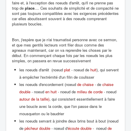
faire et, à l'exception des noeuds d'arrêt, qu'il ne prenne pas
trop de
place
.... Ces souhaits de simplicité et de compacité ne
sont pas toujours compatibles avec les exigences précédentes
car elles aboutissent souvent à des noeuds comprenant
plusieurs boucles.
Bon, j'espère que je n'ai traumatisé personne avec ce sermon,
et que mes gentils lecteurs vont filer doux comme des
agneaux maintenant, car on va reprendre les choses par le
début. En commençant chaque fois par les noeuds les plus
simples, on passera en revue successivement
les noeuds d'arrêt (noeud
plat
- noeud de
huit
), qui servent
à empêcher l'extrémité d'un filin de coulisser
les noeuds d'encordement (noeud
de chaise
- de
chaise
double
- noeud
en huit
- noeud de
milieu de corde
- noeud
autour de la taille)
, qui consistent essentiellement à faire
une boucle avec la corde, que l'on passe dans le
mousqueton ou le baudrier
les noeuds servant à joindre deux brins bout à bout (noeud
de
pêcheur double
- noeud d'
écoute double
- noeud
de