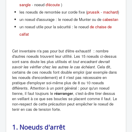
sangle
- noeud
d'écoute
)
les noeuds de remontée sur corde fixe (
prussik
-
machard
)
un noeud d'assurage : le noeud de Munter ou de
cabestan
un noeud utile pour la sécurité : le noeud
de chaise de
calfat
Cet inventaire n'a pas pour but d'être exhaustif : nombre
d'autres noeuds trouvent leur utilité. Les 15 noeuds ci-dessus
sont sans doute les plus utilisés et
tout encadrant devrait
savoir les vérifier chez les autres le cas échéant.
Cela dit,
certains de ces noeuds font double emploi (par exemple dans
les noeuds d'encordement) et il n'est pas nécessaire en
pratique d'employer soi-même plus de 8 ou 10 noeuds
différents. Attention à un point général : pour qu'un noeud
tienne, il faut toujours le
réarranger
, c'est-à-dire tirer dessus
en veillant à ce que ses boucles se placent comme il faut. Le
non-respect de cette précaution peut empêcher le noeud de
tenir en cas de tension forte.
1. Noeuds d'arrêt