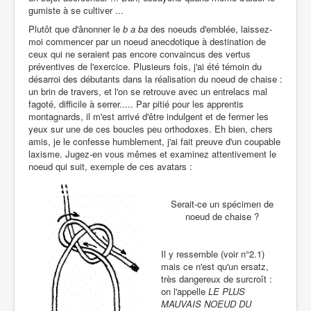
gumiste à se cultiver ...
Plutôt que d'ânonner le
b a ba
des noeuds d'emblée, laissez-
moi commencer par un noeud anecdotique à destination de
ceux qui ne seraient pas encore convaincus des vertus
préventives de l'exercice. Plusieurs fois, j'ai été témoin du
désarroi des débutants dans la réalisation du noeud de chaise :
un brin de travers, et l'on se retrouve avec un entrelacs mal
fagoté, difficile à serrer..... Par pitié pour les apprentis
montagnards, il m'est arrivé d'être indulgent et de fermer les
yeux sur une de ces boucles peu orthodoxes. Eh bien, chers
amis, je le confesse humblement, j'ai fait preuve d'un coupable
laxisme. Jugez-en vous mêmes et examinez attentivement le
noeud qui suit, exemple de ces avatars :
Serait-ce un spécimen de
noeud de chaise ?
Il y ressemble (voir n°2.1)
mais ce n'est qu'un ersatz,
très dangereux de surcroît :
on l'appelle
LE PLUS
MAUVAIS NOEUD DU