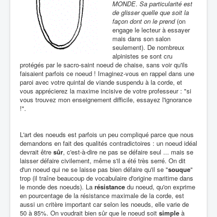
MONDE
.
Sa particularité est
de glisser quelle que soit la
façon dont on le prend
(on
engage le lecteur à essayer
mais dans son salon
seulement). De nombreux
alpinistes se sont cru
protégés par le sacro-saint noeud de chaise, sans voir qu'ils
faisaient parfois ce noeud ! Imaginez-vous en rappel dans une
paroi avec votre quintal de viande suspendu à la corde, et
vous apprécierez la maxime incisive de votre professeur : "si
vous trouvez mon enseignement difficile, essayez l'ignorance
!".
L'art des noeuds est parfois un peu compliqué parce que nous
demandons en fait des qualités contradictoires : un noeud idéal
devrait être
sûr
, c'est-à-dire ne pas se défaire seul ... mais se
laisser défaire civilement, même s'il a été très serré. On dit
d'un noeud qui ne se laisse pas bien défaire qu'il se "
souque
"
trop (il traîne beaucoup de vocabulaire d'origine maritime dans
le monde des noeuds). La
résistance
du noeud, qu'on exprime
en pourcentage de la résistance maximale de la corde, est
aussi un critère important car selon les noeuds, elle varie de
50 à 85%. On voudrait bien sûr que le noeud soit
simple
à