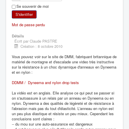
Se souvenir de moi
SKI DE RANDONNÉE
S'identifier
RANDONNÉE PÉDESTRE
Mot de passe perdu
RANDONNÉE SPORTIVE
Détails
Écrit par
Claude PASTRE
Création : 8 octobre 2010
Vous pouvez voir sur le site de DMM, fabriquant britannique de
matériel de montagne et d'escalade une video très instructive
sur la résistance à un choc dynamique d'anneaux en Dyneema
et en nylon :
DDMM / Dyneema and nylon drop tests
La vidéo est en anglais. Elle analyse ce qui peut se passer si
on s'autoassure à un relais par un anneau en Dyneema ou en
nylon. Dyneema a des qualités de légèreté et de résistance à
l'abrasion mais pas du tout d'élasticité. L'anneau en nylon est
un peu plus élastique et résiste un peu mieux. Cependant les
conclusions sont claires :
-- du mou sur une auto-assurance est dangereux