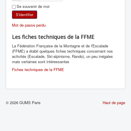
Se souvenir de moi
SKI DE RANDONNÉE
S'identifier
RANDONNÉE PÉDESTRE
Mot de passe perdu
RANDONNÉE SPORTIVE
Les fiches techniques de la FFME
La Fédération Française de la Montagne et de l'Escalade
(FFME) a établi quelques fiches techniques concernant nos
activités (Escalade, Ski-alpinisme, Rando), un peu inégales
mais certaines sont intéressantes
Fiches techniques de la FFME
© 2026 GUMS Paris
Haut de page