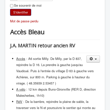
Se souvenir de moi
SKI DE RANDONNÉE
S'identifier
RANDONNÉE PÉDESTRE
Mot de passe perdu
Accès Bleau
RANDONNÉE SPORTIVE
J.A. MARTIN retour ancien RV
Accès
: A6 sortie Milly. De Milly, par la D 837,
rejoindre la D 16. La prendre à gauche jusqu'au
Vaudoué. Puis à l'entrée du village D 63 à gauche vers
Achères, sur 800 m. Parking à gauche à hauteur du
virage. ( 48.35939 2.53457 )
A vélo
: 12 km depuis Buno-Gironville (RER D, direction
Malesherbes, 1h10)
RdV
: De la barrière, rejoindre la plaine de sable, la
traverser vers le N et poursuivre le sentier qui monte au