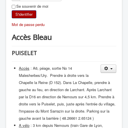
Se souvenir de moi
SKI DE RANDONNÉE
S'identifier
RANDONNÉE PÉDESTRE
Mot de passe perdu
Accès Bleau
RANDONNÉE SPORTIVE
PUISELET
Accès
: A6, péage, sortie No 14
Malesherbes/Ury. Prendre à droite vers la
Chapelle la Reine (D 152). Dans La Chapelle, prendre à
gauche au feu, en direction de Larchant. Après Larchant
par la D16 en direction de Nemours sur 4,5 km. Prendre à
droite vers le Puiselet, puis, juste après l'entrée du village,
l'impasse du Mont Sarrazin sur la droite. Parking sur la
gauche avant la barrière ( 48.26661 2.65124 )
A vélo
: 3 km depuis Nemours (train Gare de Lyon,