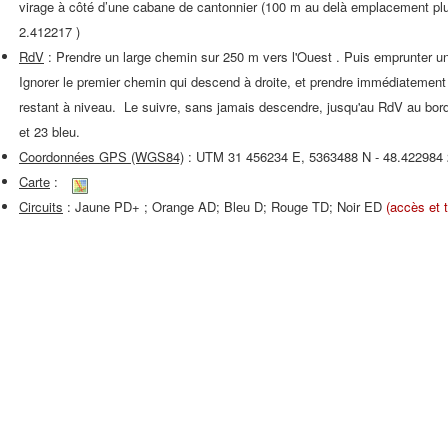
virage à côté d’une cabane de cantonnier (100 m au delà emplacement plus
2.412217 )
RdV
: Prendre un large chemin sur 250 m vers l'Ouest . Puis emprunter u
Ignorer le premier chemin qui descend à droite, et prendre immédiatement l
restant à niveau. Le suivre, sans jamais descendre, jusqu'au RdV au bord
et 23 bleu.
Coordonnées GPS (WGS84)
: UTM 31 456234 E, 5363488 N - 48.422984
Carte
:
Circuits
: Jaune PD+ ; Orange AD; Bleu D; Rouge TD; Noir ED
(accès et t