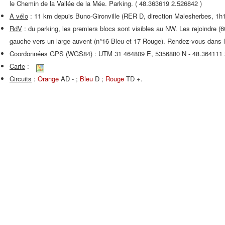
le Chemin de la Vallée de la Mée. Parking. ( 48.363619 2.526842 )
A vélo
: 11 km depuis Buno-Gironville (RER D, direction Malesherbes, 1h
RdV
: du parking, les premiers blocs sont visibles au NW. Les rejoindre (
gauche vers un large auvent (n°16 Bleu et 17 Rouge). Rendez-vous dans la 
Coordonnées GPS (WGS84)
: UTM 31 464809 E, 5356880 N - 48.364111
Carte
:
Circuits
:
Orange
AD - ;
Bleu
D ;
Rouge
TD +.