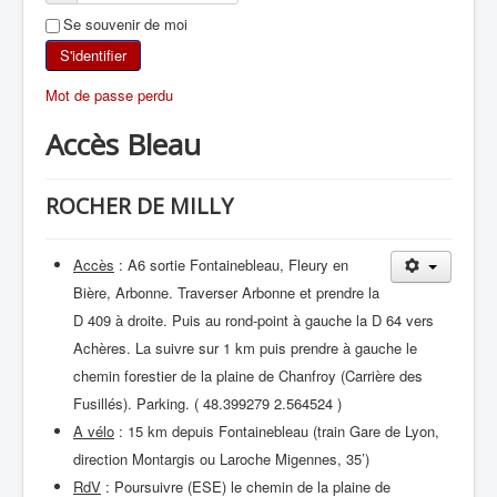
Se souvenir de moi
SKI DE RANDONNÉE
S'identifier
RANDONNÉE PÉDESTRE
Mot de passe perdu
Accès Bleau
RANDONNÉE SPORTIVE
ROCHER DE MILLY
Accès
: A6 sortie Fontainebleau, Fleury en
Bière, Arbonne. Traverser Arbonne et prendre la
D 409 à droite. Puis au rond-point à gauche la D 64 vers
Achères. La suivre sur 1 km puis prendre à gauche le
chemin forestier de la plaine de Chanfroy (Carrière des
Fusillés). Parking. ( 48.399279 2.564524 )
A vélo
: 15 km depuis Fontainebleau (train Gare de Lyon,
direction Montargis ou Laroche Migennes, 35’)
RdV
: Poursuivre (ESE) le chemin de la plaine de