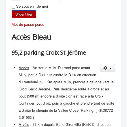
Se souvenir de moi
SKI DE RANDONNÉE
S'identifier
RANDONNÉE PÉDESTRE
Mot de passe perdu
Accès Bleau
RANDONNÉE SPORTIVE
95,2 parking Croix St-Jérôme
Accès
: A6 sortie Milly. Du rond-point avant
Milly, par la D 837 rejoindre la D 16 en direction
du Vaudoué. 2,5 Km après Milly, prendre à gauche vers la
Croix Saint Jérôme. Puis deuxième route à droite et au
bout (500 m) encore à droite : on est face à la Croix.
Continuer tout droit, puis à gauche et prendre tout de suite
à droite le chemin de la Vallée Close. Parking. ( 48.38772
2.51953 )
A vélo
: 11 km depuis Buno-Gironville (RER D, direction