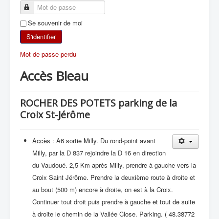
SKI DE RANDONNÉE
Se souvenir de moi
RANDONNÉE PÉDESTRE
S'identifier
Mot de passe perdu
RANDONNÉE SPORTIVE
Accès Bleau
ROCHER DES POTETS parking de la
Croix St-Jérôme
Accès
: A6 sortie Milly. Du rond-point avant
Milly, par la D 837 rejoindre la D 16 en direction
du Vaudoué. 2,5 Km après Milly, prendre à gauche vers la
Croix Saint Jérôme. Prendre la deuxième route à droite et
au bout (500 m) encore à droite, on est à la Croix.
Continuer tout droit puis prendre à gauche et tout de suite
à droite le chemin de la Vallée Close. Parking. ( 48.38772