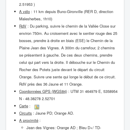
2.51953 )
A vélo
: 11 km depuis Buno-Gironville (RER D, direction
Malesherbes, 1h10)
RdV
: Du parking, suivre le chemin de la Vallée Close sur
environ 750m. Au croisement avec le sentier rouge des 25
bosses, prendre à droite en biais (ESE) le Chemin de la
Plaine Jean des Vignes. A 300m du carrefour, 2 chemins
se présentent à gauche. De ces deux chemins, prendre
celui qui part vers la droite. Il débouche sur le Chemin du
Rocher des Potets juste devant le départ du circuit
Orange. Suivre une sente qui longe le début de ce circuit.
RdV près des 36 Jaune et 11 Orange.
Coordonnées GPS (WGS84)
: UTM 31 464979 E, 5358954
N - 48.38278 2.52701
Carte
:
Circuits
: Jaune PD; Orange AD.
A proximité
:
Jean des Vignes: Orange AD ; Bleu D+/ TD-