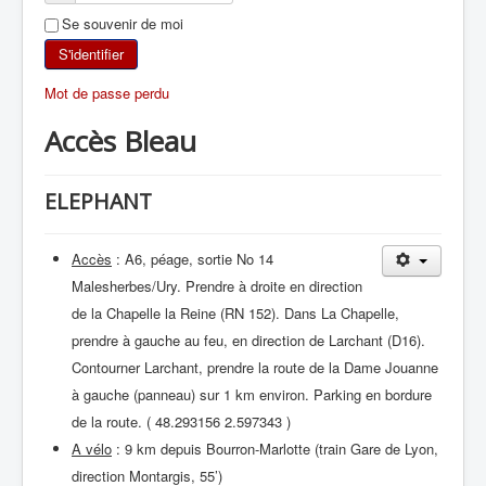
Se souvenir de moi
SKI DE RANDONNÉE
S'identifier
RANDONNÉE PÉDESTRE
Mot de passe perdu
Accès Bleau
RANDONNÉE SPORTIVE
ELEPHANT
Accès
: A6, péage, sortie No 14
Malesherbes/Ury. Prendre à droite en direction
de la Chapelle la Reine (RN 152). Dans La Chapelle,
prendre à gauche au feu, en direction de Larchant (D16).
Contourner Larchant, prendre la route de la Dame Jouanne
à gauche (panneau) sur 1 km environ. Parking en bordure
de la route. ( 48.293156 2.597343 )
A vélo
: 9 km depuis Bourron-Marlotte (train Gare de Lyon,
direction Montargis, 55’)