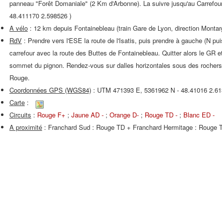
panneau "Forêt Domaniale" (2 Km d'Arbonne). La suivre jusqu'au Carrefour 
48.411170 2.598526 )
A vélo
: 12 km depuis Fontainebleau (train Gare de Lyon, direction Montar
RdV
: Prendre vers l'ESE la route de l'Isatis, puis prendre à gauche (N p
carrefour avec la route des Buttes de Fontainebleau. Quitter alors le GR 
sommet du pignon. Rendez-vous sur dalles horizontales sous des rochers
Rouge.
Coordonnées GPS (WGS84)
: UTM 471393 E, 5361962 N - 48.41016 2.6
Carte
:
Circuits
:
Rouge F+
;
Jaune AD -
;
Orange D-
;
Rouge TD -
;
Blanc ED -
A proximité
: Franchard Sud : Rouge TD + Franchard Hermitage : Rouge 