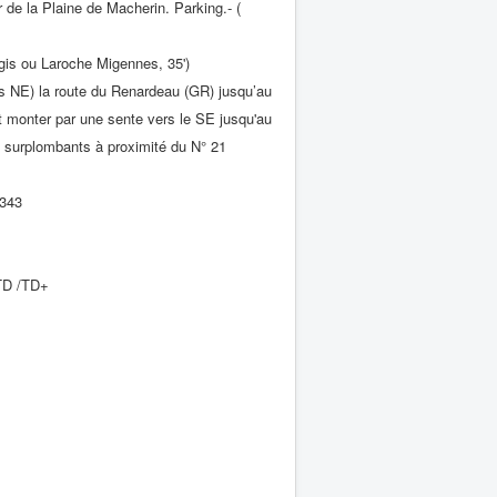
de la Plaine de Macherin. Parking.- (
gis ou Laroche Migennes, 35')
uis NE) la route du Renardeau (GR) jusqu’au
et monter par une sente vers le SE jusqu'au
 surplombants à proximité du N° 21
1343
TD /TD+