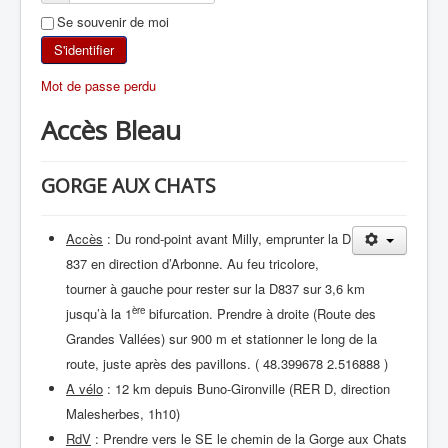
Se souvenir de moi
SKI DE RANDONNÉE
S'identifier
RANDONNÉE PÉDESTRE
Mot de passe perdu
Accès Bleau
RANDONNÉE SPORTIVE
GORGE AUX CHATS
Accès
: Du rond-point avant Milly, emprunter la D
837 en direction d’Arbonne. Au feu tricolore,
tourner à gauche pour rester sur la D837 sur 3,6 km
ère
jusqu’à la 1
bifurcation. Prendre à droite (Route des
Grandes Vallées) sur 900 m et stationner le long de la
route, juste après des pavillons. ( 48.399678 2.516888 )
A vélo
: 12 km depuis Buno-Gironville (RER D, direction
Malesherbes, 1h10)
RdV
: Prendre vers le SE le chemin de la Gorge aux Chats