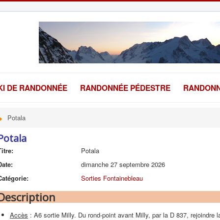
KI DE RANDONNÉE
RANDONNÉE PÉDESTRE
RANDONN
Potala
Potala
Titre:
Potala
Date:
dimanche 27 septembre 2026
Catégorie:
Sorties Fontainebleau
Description
Accès
: A6 sortie Milly. Du rond-point avant Milly, par la D 837, rejoindre l