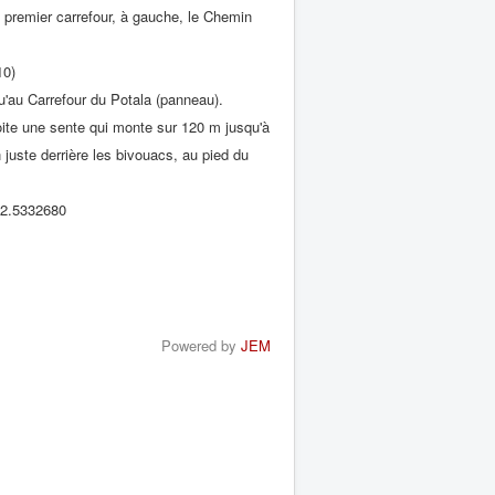
premier carrefour, à gauche, le Chemin
10)
u'au Carrefour du Potala (panneau).
oite une sente qui monte sur 120 m jusqu'à
juste derrière les bivouacs, au pied du
 2.5332680
Powered by
JEM