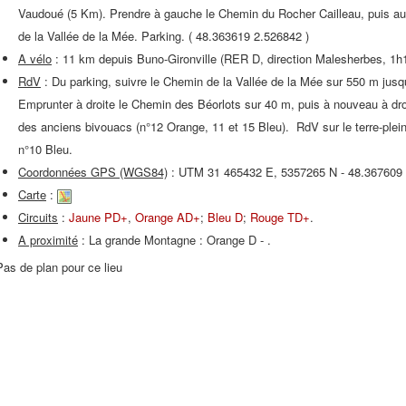
Vaudoué (5 Km). Prendre à gauche le Chemin du Rocher Cailleau, puis au 
de la Vallée de la Mée. Parking. ( 48.363619 2.526842 )
A vélo
: 11 km depuis Buno-Gironville (RER D, direction Malesherbes, 1h
RdV
: Du parking, suivre le Chemin de la Vallée de la Mée sur 550 m jusq
Emprunter à droite le Chemin des Béorlots sur 40 m, puis à nouveau à dr
des anciens bivouacs (n°12 Orange, 11 et 15 Bleu). RdV sur le terre-plein 
n°10 Bleu.
Coordonnées GPS (WGS84)
: UTM 31 465432 E, 5357265 N - 48.367609
Carte
:
Circuits
:
Jaune PD+
,
Orange AD+
;
Bleu D
;
Rouge TD+
.
A proximité
: La grande Montagne : Orange D - .
Pas de plan pour ce lieu